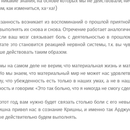
 никакие знания, на основе которых мы не действовали, ни
м, как измениться, ха-ха!)
язанность возникает из воспоминаний о прошлой приятной
 выполнять их снова и снова. Отречение работает аналоги
Если ваш мозг связывает боль с деятельностью в прошло
тате это становится реакцией нервной системы, т.к. вы чу
ше действовать таким образом.
мы на самом деле не верим, что материальная жизнь и мат
 Но мы знаем, что материальный мир не может нас удовлетв
, что убежденность есть только в наших умах, а не в наш
сть и говорим: «Это так больно, что я никогда не смогу сдел
тот год, вам нужно будет связать столько боли с его невы
ришна привел нас в сознание Кришны, и именно так Арджу
ые действительно будем выполнять.