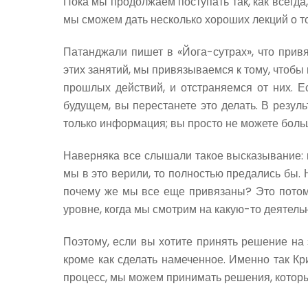
Пока мы продолжаем поступать так, как всегда,
мы сможем дать несколько хороших лекций о то
Патанджали пишет в «Йога-сутрах», что прив
этих занятий, мы привязываемся к тому, чтобы
прошлых действий, и отстраняемся от них. 
будущем, вы перестанете это делать. В резуль
только информация; вы просто не можете боль
Наверняка все слышали такое высказывание: 
мы в это верили, то полностью предались бы.
почему же мы все еще привязаны? Это потому
уровне, когда мы смотрим на какую-то деятельно
Поэтому, если вы хотите принять решение на э
кроме как сделать намеченное. Именно так К
процесс, мы можем принимать решения, котор