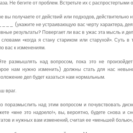
аза. Не бегите от проблем. Встретьте их с распростертыми
ые вы получаете от действий или подходов, действительно
 (укажите не устраивающую вас черту характера, деятельн
ивные результаты? Повергает ли вас в ужас эта мысль и де
» словами «когда я стану стариком или старухой». Суть в 
о вас к изменениям.
айте размышлять над вопросом, пока это не произойде
торое нам нужно изменить) должны стать для нас невын
оложение дел будет казаться нам нормальным.
ш враг.
ко поразмыслить над этим вопросом и почувствовать диско
ете «мне это надоело!», вы, вероятно, будете снова и сн
атов и нужных вам изменений, считая ее «меньшей болью»,