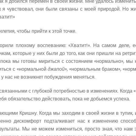
ак я добился перемен в своей жизни. Мне удалось изменить
ак я чувствовал, они были связаны с моей природой. Но жи
ватит!»
етия, чтобы прийти к этой точке.
орили плохому воспеванию: «Хватит!». На самом деле, есл
ам, которые у них были до того, как они пришли на ретр
р, пока мы готовы мириться с состоянием «нормально», мы
риться с «нормальной
джапой
», «нормальным браком», «нор
у нас не возникнет побуждения меняться.
связанными с глубокой потребностью в изменениях. Когда «
бя обязательство действовать, пока не добьемся успеха.
ающими Кришну. Когда мы заходим в своей жизни в тупик, и
Именно дискомфорт подталкивает нас к изменению спосо
зультаты. Мы не можем измениться, просто зная, что нам 