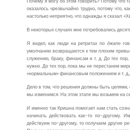
Почему я могу об этом говорить? Потому что т
оказалось чрезвычайно трудно, потому что, к
настолько неприятно, что однажды я сказал: «Х
В некоторых случаях мне потребовались десятил
Я видел, как люди на ретритах по
джапе
гов
умолчанию возвращаются к тем плохим привычк
служению, браку, финансам и т. д. До тех по
нужно. До тех пор, пока мы не перестанем ми
«нормальным» финансовым положением и т. д., 
Дело в том, что решения должны быть целями, 
мы изменимся. На этом этапе мы возьмем на се
И именно так Кришна помогает нам стать созн
начинать действовать как-то по-другому. 
действуем по-другому, то получаем другие ре