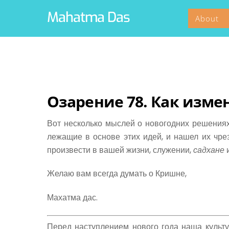
Skip
Mahatma Das
About
to
content
Озарение 78. Как измен
Вот несколько мыслей о новогодних решениях.
лежащие в основе этих идей, и нашел их чре
произвести в вашей жизни, служении,
садхане
и
Желаю вам всегда думать о Кришне,
Махатма дас.
Перед наступлением нового года наша культу