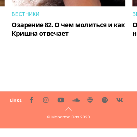
ВЕСТНИКИ
В
Озарение 82. О чем молиться и как
О
Кришна отвечает
н
Back
Links
To
Top
© Mahatma Das 2020