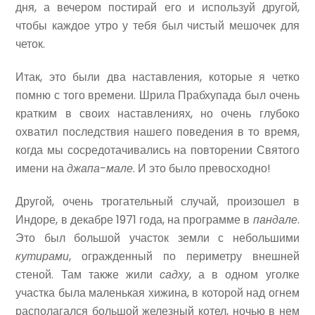
дня, а вечером постирай его и используй другой,
чтобы каждое утро у тебя был чистый мешочек для
четок.
Итак, это были два наставления, которые я четко
помню с того времени. Шрила Прабхупада был очень
кратким в своих наставлениях, но очень глубоко
охватил последствия нашего поведения в то время,
когда мы сосредотачивались на повторении Святого
имени на
джапа-мале
. И это было превосходно!
Другой, очень трогательный случай, произошел в
Индоре, в декабре 1971 года, на программе в
пандале
.
Это был большой участок земли с небольшими
кутирами
, огражденный по периметру внешней
стеной. Там также жили
садху
, а в одном уголке
участка была маленькая хижина, в которой над огнем
располагался большой железный котел, ночью в нем