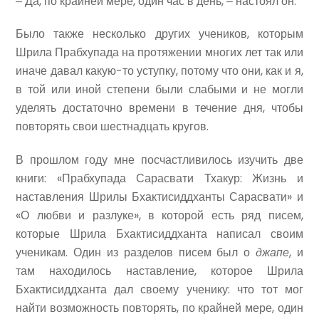
‒ Да, по крайней мере, один час в день, ‒ настоял он.
Было также несколько других учеников, которым
Шрила Прабхупада на протяжении многих лет так или
иначе давал какую-то уступку, потому что они, как и я,
в той или иной степени были слабыми и не могли
уделять достаточно времени в течение дня, чтобы
повторять свои шестнадцать кругов.
В прошлом году мне посчастливилось изучить две
книги: «Прабхупада Сарасвати Тхакур: Жизнь и
наставления Шрилы Бхактисиддханты Сарасвати» и
«О любви и разлуке», в которой есть ряд писем,
которые Шрила Бхактисиддханта написал своим
ученикам. Один из разделов писем был о
джапе
, и
там находилось наставление, которое Шрила
Бхактисиддханта дал своему ученику: что тот мог
найти возможность повторять, по крайней мере, один