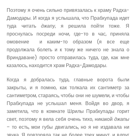
Поэтому я очень сильно привязалась к храму Радха-
Дамодары. И когда я услышала, что Прабхупада идет
туда читать
джапу
, я решила пойти тоже. Я
проснулась посреди ночи, где-то в час, приняла
омовение и каким-то образом (я все еще
продолжала болеть и к тому же ничего не знала о
Вриндаване) просто отправилась туда, где, как мне
казалось, находится храм Радха-Дамодары.
Когда я добралась туда, главные ворота были
закрыты, и я помню, как толкала их сантиметр за
сантиметром, стараясь, чтобы они не шумели, и чтобы
Прабхупада не услышал меня. Войдя во двор, я
заметила, что в комнате Шрилы Прабхупады горит
свет, поэтому я вела себя очень тихо, никакой
джапы
– то есть, мои губы двигались, но я не издавала ни
звука. Я повторяла так не более трех минут, и вдруг