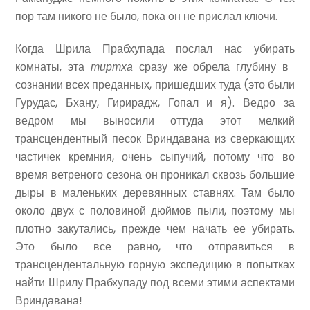
пор там никого не было, пока он не прислал ключи.
Когда Шрила Прабхупада послал нас убирать
комнаты, эта
тиртха
сразу же обрела глубину в ​​
сознании всех преданных, пришедших туда (это были
Гурудас, Бхану, Гирирадж, Гопал и я). Ведро за
ведром мы выносили оттуда этот мелкий
трансцендентный песок Вриндавана из сверкающих
частичек кремния, очень сыпучий, потому что во
время ветреного сезона он проникал сквозь большие
дыры в маленьких деревянных ставнях. Там было
около двух с половиной дюймов пыли, поэтому мы
плотно закутались, прежде чем начать ее убирать.
Это было все равно, что отправиться в
трансцендентальную горную экспедицию в попытках
найти Шрилу Прабхупаду под всеми этими аспектами
Вриндавана!