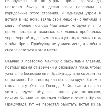
обнаружила, что по утрам Шрила Прабхупада
повторял
джапу
и делал свои переводы в
коридорчике этого строения. И однажды утром я
встала в час ночи, взяла свой мешочек с четками и
книгу «Учение Господа Чайтаньи», которую я в то
время читала, и тихонько, как мышка, пробралась
через черный ход и съежилась в уголке, молясь о том,
чтобы Шрила Прабхупад не увидел меня, и чтобы я
смогла остаться в этом месте.
Обычно я повторяю
мантру
с закрытыми глазами,
поэтому время от времени я открывала глаза, чтобы
узнать, не беспокою ли я Прабхупаду и не смотрит ли
он на меня. Так я повторила все свои круги. Затем я
взяла книгу «Учения Господа Чайтаньи» и начала
читать, подумав: «Ну, раз я зашла уже так далеко,
почему бы мне не заняться сейчас и этим?» Шрила
Прабхупада тут же перестал работать, встал из-за