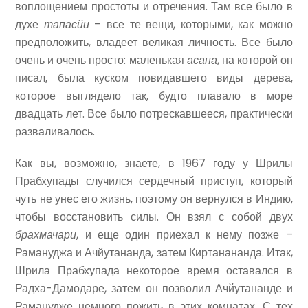
воплощением простоты и отречения. Там все было в
духе
тапасйи
– все те вещи, которыми, как можно
предположить, владеет великая личность. Все было
очень и очень просто: маленькая
асана
, на которой он
писал, была куском повидавшего виды дерева,
которое выглядело так, будто плавало в море
двадцать лет. Все было потрескавшееся, практически
разваливалось.
Как вы, возможно, знаете, в 1967 году у Шрилы
Прабхупады случился сердечный приступ, который
чуть не унес его жизнь, поэтому он вернулся в Индию,
чтобы восстановить силы. Он взял с собой двух
брахмачари
, и еще один приехал к нему позже –
Рамануджа и Ачйутананда, затем Киртанананда. Итак,
Шрила Прабхупада некоторое время оставался в
Радха-Дамодаре, затем он позволил Ачйутананде и
Раманудже немного пожить в этих комнатах. С тех