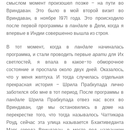
смыслом момент произошел позже – на пути во
Вриндаван. Это было в мой второй визит во
Вриндаван, в ноябре 1971 года. Это происходило
после первой программы в
пандале
в Дели, когда я
впервые в Индии совершенно вышла из строя.
В тот момент, когда в
пандале
начиналась
программа, и стали проводить первые
арати
для Их
светлостей, я впала в какое-то обморочное
состояние и проспала около двух дней. Оказалось,
что у меня желтуха. И тогда случилась отдельная
прекрасная история – Шрила Прабхупада лично
заботился обо мне в тот период. После программы в
пандале
Шрила Прабхупада отвез нас всех во
Вриндаван, где мы остановились в доме на
перекрестке того, что тогда называлось Чаттикара
Роуд, сейчас эта улица называется Бхактиведанта
Марг города Вриндаван, в месте под названием