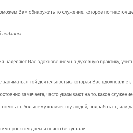
можем Вам обнаружить то служение, которое по-настоящем
й
садханы
.
ия наделяют Вас вдохновением на духовную практику, учит
 заниматься той деятельностью, которая Вас вдохновляет;
постоянно замечаете, часто указывают на то, какое служени
т помогать большему количеству людей, подработать, или 
им проектом днём и ночью без устали.