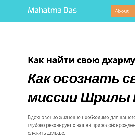
Skip
Mahatma Das
About
to
content
Как найти свою дхарм
Как осознать с
миссии Шрилы 
Вдохновение жизненно необходимо для нашего 
глубоко резонирует с нашей природой: врождё
служить дальше.