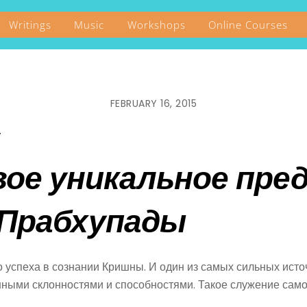
Writings
Music
Workshops
Online Courses
FEBRUARY 16, 2015
у
вое уникальное пре
Прабхупады
успеха в сознании Кришны. И один из самых сильных источ
нными склонностями и способностями. Такое служение само